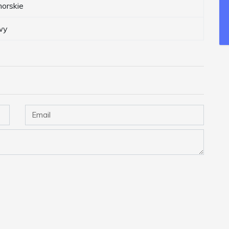
orskie
wy