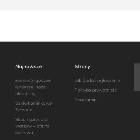
Najnowsze
Strony
Elementy gotowe:
Jak dodać ogłoszenie
lemiesze, noże,
Polityka prywatności
okładziny
Regulamin
Szkło kominkowe
Temprix
Skup i sprzedaż
warzyw – oferta
hurtowa