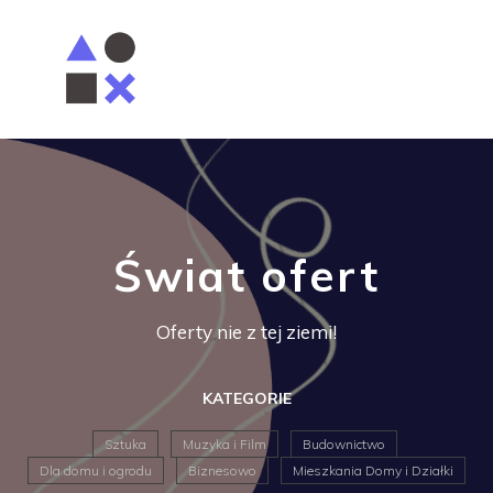
Świat ofert
Oferty nie z tej ziemi!
KATEGORIE
Sztuka
Muzyka i Film
Budownictwo
Dla domu i ogrodu
Biznesowo
Mieszkania Domy i Działki