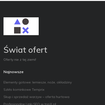
Świat ofert
Oferty nie z tej ziemi!
Najnowsze
Elementy gotowe: lemiesze, noże, okładziny
Szkło kominkowe Temprix
Skup i sprzedaż warzyw – oferta hurtowa
Profesjonalne Linki SEO w topX pł